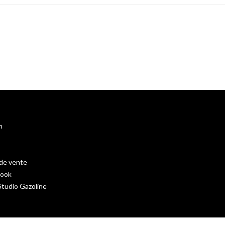
n
 de vente
book
tudio Gazoline