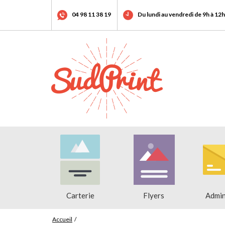
04 98 11 38 19
Du lundi au vendredi de 9h à 12h
Carterie
Flyers
Admin
Accueil
/